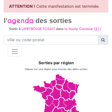
ATTENTION !
Cette manifestation est terminée.
agenda
l'
des sorties
LAPEYROUSE FOSSAT
la Haute Garonne (
31
)
Sortir à
dans
Sorties par région
Cliquez sur une région pour trouver des idées sorties