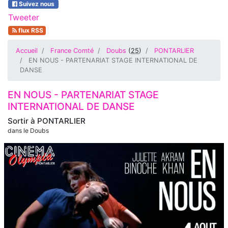
Suivez nous
Tweeter
flux RSS
Accueil
France Comté
Doubs
(
25
)
PONTARLIER
EN NOUS - PARTENARIAT STAGE INTERNATIONAL DE
DANSE
EN NOUS - PARTENARIAT STAGE
INTERNATIONAL DE DANSE
Sortir à
PONTARLIER
dans le Doubs