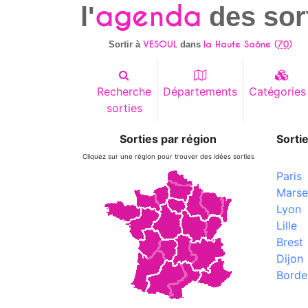
agenda
l'
des sor
VESOUL
la Haute Saône (
70
)
Sortir à
dans
Recherche
Départements
Catégories
sorties
Sorties par région
Sortie
Cliquez sur une région pour trouver des idées sorties
Paris
Marsei
Lyon
Lille
Brest
Dijon
Borde