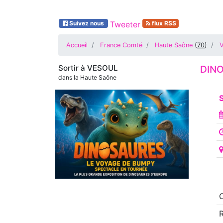
Suivez nous
Tweeter
flux RSS
Accueil
France Comté
Haute Saône
(
70
)
Sortir à
VESOUL
DINO
dans la Haute Saône
S