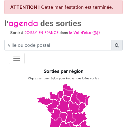
ATTENTION !
Cette manifestation est terminée.
agenda
l'
des sorties
ROISSY EN FRANCE
le Val d'oise (
95
)
Sortir à
dans
Sorties par région
Cliquez sur une région pour trouver des idées sorties