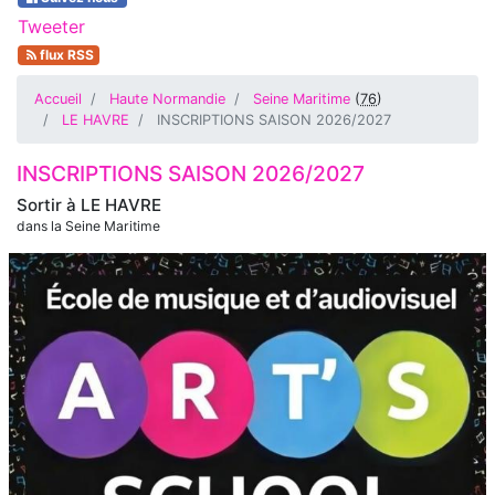
Tweeter
flux RSS
Accueil
Haute Normandie
Seine Maritime
(
76
)
LE HAVRE
INSCRIPTIONS SAISON 2026/2027
INSCRIPTIONS SAISON 2026/2027
Sortir à
LE HAVRE
dans la Seine Maritime