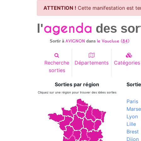
ATTENTION !
Cette manifestation est te
agenda
l'
des sor
AVIGNON
le Vaucluse (
84
)
Sortir à
dans
Recherche
Départements
Catégories
sorties
Sorties par région
Sortie
Cliquez sur une région pour trouver des idées sorties
Paris
Marsei
Lyon
Lille
Brest
Dijon