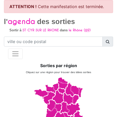
ATTENTION !
Cette manifestation est terminée.
agenda
l'
des sorties
ST CYR SUR LE RHONE
le Rhône (
69
)
Sortir à
dans
Sorties par région
Cliquez sur une région pour trouver des idées sorties