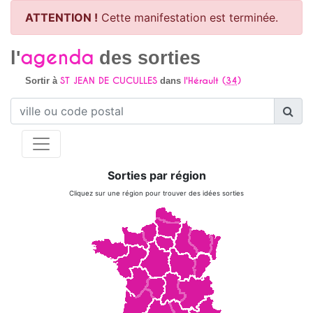
ATTENTION !
Cette manifestation est terminée.
agenda
l'
des sorties
ST JEAN DE CUCULLES
l'Hérault (
34
)
Sortir à
dans
Sorties par région
Cliquez sur une région pour trouver des idées sorties