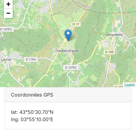
+
−
Leaflet
Coordonnées GPS
lat: 43°50'30.70"N
lng: 03°55'10.00"E