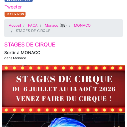
Tweeter
flux RSS
Accueil
PACA
Monaco
(
98
)
MONACO
STAGES DE CIRQUE
STAGES DE CIRQUE
Sortir à
MONACO
dans Monaco