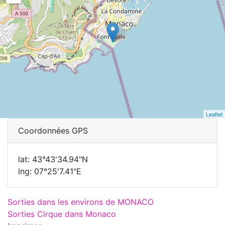
Leaflet
Coordonnées GPS
lat: 43°43'34.94"N
lng: 07°25'7.41"E
Sorties dans les environs de MONACO
Sorties Cirque dans Monaco