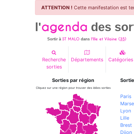
ATTENTION !
Cette manifestation est te
agenda
l'
des sor
ST MALO
l'Ille et Vilaine (
35
)
Sortir à
dans
Recherche
Départements
Catégories
sorties
Sorties par région
Sortie
Cliquez sur une région pour trouver des idées sorties
Paris
Marsei
Lyon
Lille
Brest
Dijon