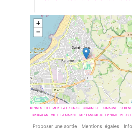
+
−
RENNES
LILLEMER
LA FRESNAIS
CHAUMERE
DOMAGNE
ST BENO
BROUALAN
VILDE LA MARINE
ROZ LANDRIEUX
EPINIAC
MOUSSE
Proposer une sortie
Mentions légales
Inf