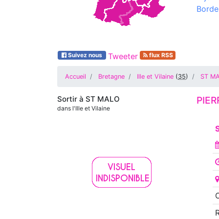
Borde
Suivez nous
Tweeter
flux RSS
Accueil
Bretagne
Ille et Vilaine
(
35
)
ST M
Sortir à
ST MALO
PIER
dans l'Ille et Vilaine
O