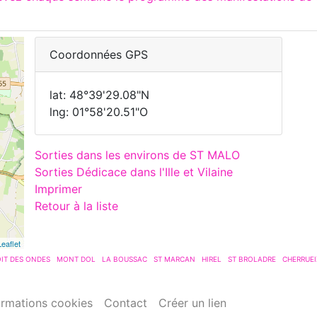
Coordonnées GPS
lat: 48°39'29.08"N
lng: 01°58'20.51"O
Sorties dans les environs de ST MALO
Sorties Dédicace dans l'Ille et Vilaine
Imprimer
Retour à la liste
Leaflet
IT DES ONDES
MONT DOL
LA BOUSSAC
ST MARCAN
HIREL
ST BROLADRE
CHERRUEI
ormations cookies
Contact
Créer un lien