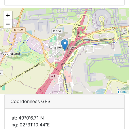
+
−
Leaflet
Coordonnées GPS
lat: 49°0'6.71"N
lng: 02°31'10.44"E