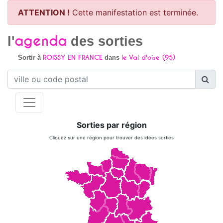
ATTENTION !
Cette manifestation est terminée.
agenda
l'
des sorties
ROISSY EN FRANCE
le Val d'oise (
95
)
Sortir à
dans
Sorties par région
Cliquez sur une région pour trouver des idées sorties