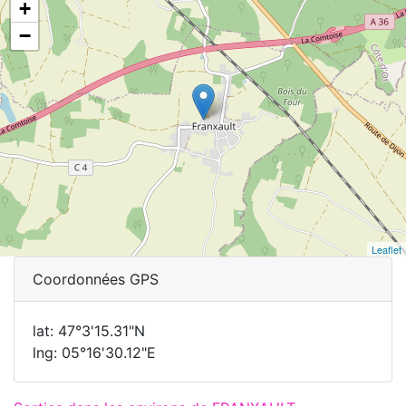
+
−
Leaflet
Coordonnées GPS
lat: 47°3'15.31"N
lng: 05°16'30.12"E