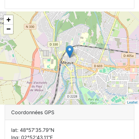
+
−
Leaflet
Coordonnées GPS
lat: 48°57'35.79"N
lng: 02°52'43.11"E