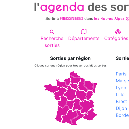
agenda
l'
des sor
FREISSINIERES
les Hautes Alpes (
Sortir à
dans
Recherche
Départements
Catégories
sorties
Sorties par région
Sortie
Cliquez sur une région pour trouver des idées sorties
Paris
Marsei
Lyon
Lille
Brest
Dijon
Borde