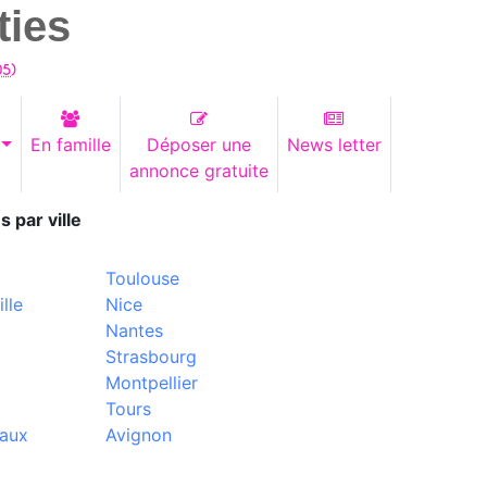
ties
05
)
En famille
Déposer une
News letter
annonce gratuite
s par ville
Toulouse
lle
Nice
Nantes
Strasbourg
Montpellier
Tours
aux
Avignon