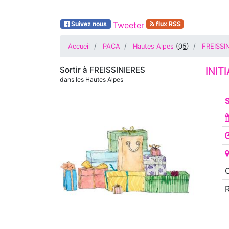
Suivez nous
Tweeter
flux RSS
Accueil
PACA
Hautes Alpes
(
05
)
FREISSI
Sortir à
FREISSINIERES
INIT
dans les Hautes Alpes
S
O