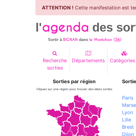
ATTENTION !
Cette manifestation est te
agenda
l'
des sor
BIGNAN
le Morbihan (
56
)
Sortir à
dans
Recherche
Départements
Catégories
sorties
Sorties par région
Sortie
Cliquez sur une région pour trouver des idées sorties
Paris
Marsei
Lyon
Lille
Brest
Dijon