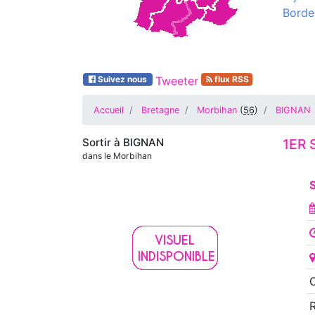
Borde
Suivez nous
Tweeter
flux RSS
Accueil
Bretagne
Morbihan
(
56
)
BIGNAN
Sortir à
BIGNAN
1ER 
dans le Morbihan
S
O