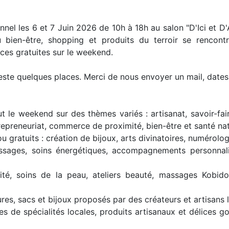
l les 6 et 7 Juin 2026 de 10h à 18h au salon "D'Ici et D'A
 bien-être, shopping et produits du terroir se rencontr
ces gratuites sur le weekend.
este quelques places. Merci de nous envoyer un mail, dates 
t le weekend sur des thèmes variés : artisanat, savoir-fair
trepreneuriat, commerce de proximité, bien-être et santé na
ou gratuits : création de bijoux, arts divinatoires, numéro
assages, soins énergétiques, accompagnements personnali
ité, soins de la peau, ateliers beauté, massages Kobid
es, sacs et bijoux proposés par des créateurs et artisans 
tes de spécialités locales, produits artisanaux et délices