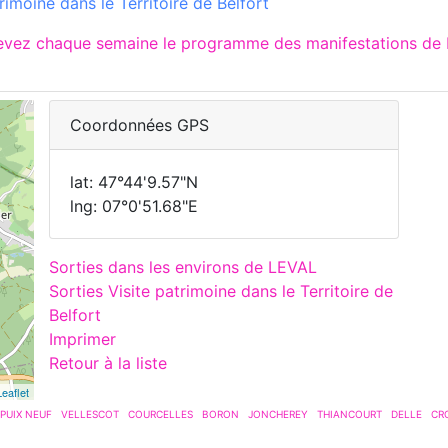
rimoine dans le Territoire de Belfort
cevez chaque semaine le programme des manifestations de 
Coordonnées GPS
lat: 47°44'9.57"N
lng: 07°0'51.68"E
Sorties dans les environs de LEVAL
Sorties Visite patrimoine dans le Territoire de
Belfort
Imprimer
Retour à la liste
Leaflet
PUIX NEUF
VELLESCOT
COURCELLES
BORON
JONCHEREY
THIANCOURT
DELLE
CR