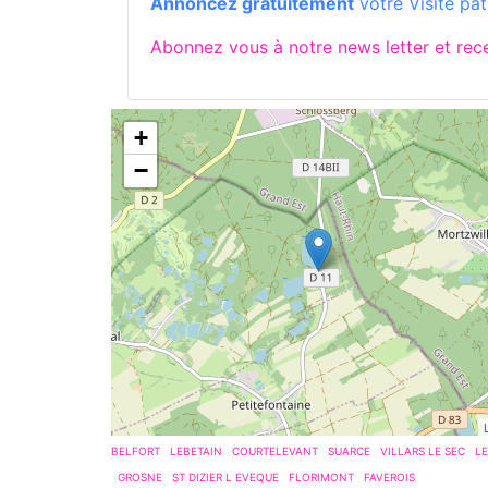
Annoncez gratuitement
votre Visite pat
Abonnez vous à notre news letter et re
+
−
BELFORT
LEBETAIN
COURTELEVANT
SUARCE
VILLARS LE SEC
LE
GROSNE
ST DIZIER L EVEQUE
FLORIMONT
FAVEROIS