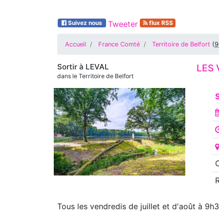
Suivez nous
Tweeter
flux RSS
Accueil
France Comté
Territoire de Belfort
(
9
Sortir à
LEVAL
LES 
dans le Territoire de Belfort
S
O
Tous les vendredis de juillet et d'août à 9h3