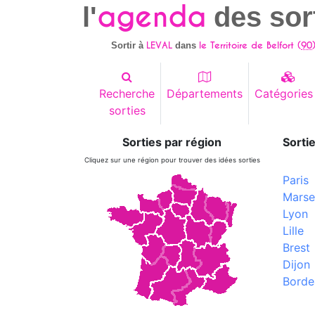
agenda
l'
des sor
LEVAL
le Territoire de Belfort (
90
Sortir à
dans
Recherche
Départements
Catégories
sorties
Sorties par région
Sortie
Cliquez sur une région pour trouver des idées sorties
Paris
Marsei
Lyon
Lille
Brest
Dijon
Borde