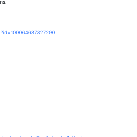
ns.
hp?id=100064687327290