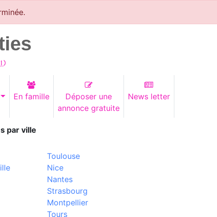
rminée.
ties
1
)
En famille
Déposer une
News letter
annonce gratuite
s par ville
Toulouse
lle
Nice
Nantes
Strasbourg
Montpellier
Tours