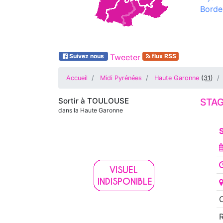
Borde
Suivez nous
Tweeter
flux RSS
Accueil
Midi Pyrénées
Haute Garonne
(
31
)
Sortir à
TOULOUSE
STAG
dans la Haute Garonne
S
O