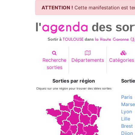
ATTENTION !
Cette manifestation est te
agenda
l'
des sor
TOULOUSE
la Haute Garonne (
3
Sortir à
dans
Recherche
Départements
Catégories
sorties
Sorties par région
Sortie
Cliquez sur une région pour trouver des idées sorties
Paris
Marsei
Lyon
Lille
Brest
Dijon