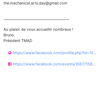
the.mechanical.arts.day@gmail.com
________________________________________
Au plaisir de vous accueillir nombreux !
Bruno,
Président TMAD
https://www.facebook.com/profile.php?id=100063621908497
https://www.facebook.com/events/1567715994676863/?acontext=%7B%22event_action_history%22%3A[]%7D