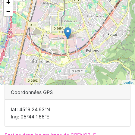
+
−
Leaflet
Coordonnées GPS
lat: 45°9'24.63"N
lng: 05°44'1.66"E
Sorties dans les environs de GRENOBLE