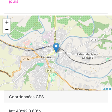
jours
+
−
Leaflet
Coordonnées GPS
lat: 43°42'3.63"N