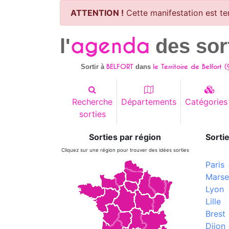
ATTENTION !
Cette manifestation est te
agenda
l'
des sor
BELFORT
le Territoire de Belfort (
Sortir à
dans
Recherche
Départements
Catégories
sorties
Sorties par région
Sortie
Cliquez sur une région pour trouver des idées sorties
Paris
Marsei
Lyon
Lille
Brest
Dijon