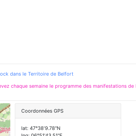
ck dans le Territoire de Belfort
cevez chaque semaine le programme des manifestations de 
Coordonnées GPS
lat: 47°38'9.78"N
lng: 06°51'43.51"E