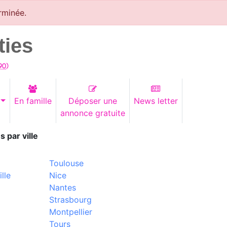
rminée.
ties
90
)
En famille
Déposer une
News letter
annonce gratuite
s par ville
Toulouse
lle
Nice
Nantes
Strasbourg
Montpellier
Tours