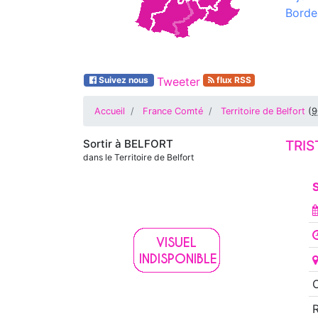
Borde
Suivez nous
Tweeter
flux RSS
Accueil
France Comté
Territoire de Belfort
(
9
Sortir à
BELFORT
TRI
dans le Territoire de Belfort
S
O