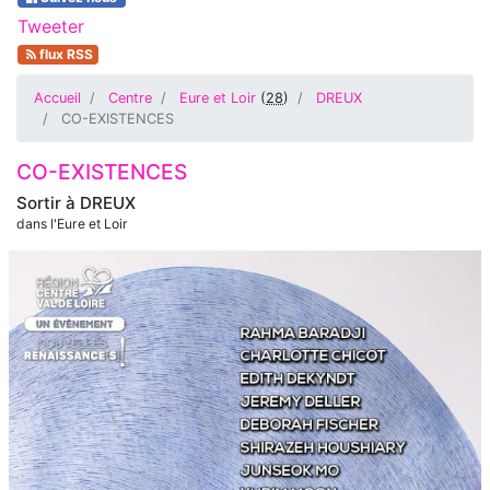
Tweeter
flux RSS
Accueil
Centre
Eure et Loir
(
28
)
DREUX
CO-EXISTENCES
CO-EXISTENCES
Sortir à
DREUX
dans l'Eure et Loir