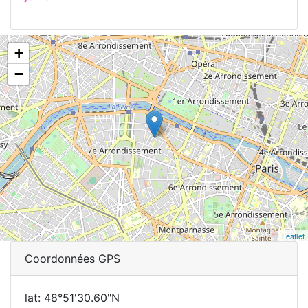
+
−
Leaflet
Coordonnées GPS
lat: 48°51'30.60"N