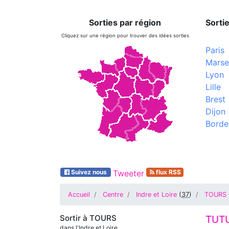
Sorties par région
Sortie
Cliquez sur une région pour trouver des idées sorties
Paris
Marsei
Lyon
Lille
Brest
Dijon
Borde
Suivez nous
Tweeter
flux RSS
Accueil
Centre
Indre et Loire
(
37
)
TOURS
Sortir à
TOURS
TUT
dans l'Indre et Loire