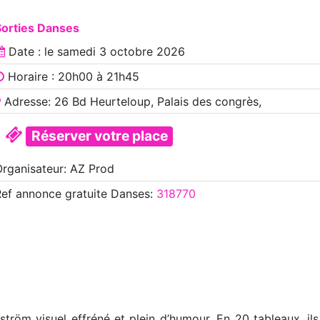
Sorties Danses
Date : le
samedi 3 octobre 2026
Horaire : 20h00 à 21h45
Adresse: 26 Bd Heurteloup, Palais des congrès,
Réserver votre place
rganisateur: AZ Prod
Ref annonce
gratuite Danses
:
318770
röm visuel effréné et plein d’humour. En 20 tableaux, ils 