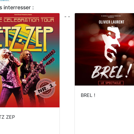
 interresser :
- -
BREL !
TZ ZEP