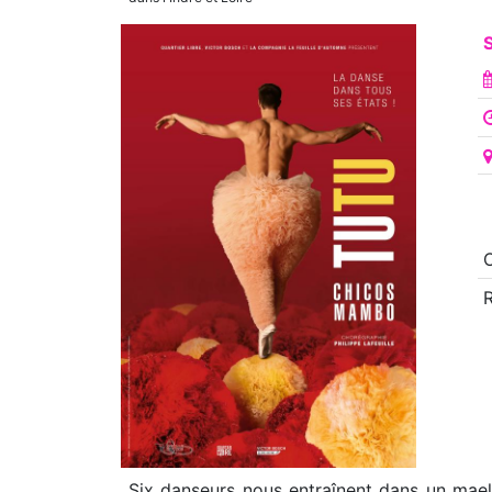
O
Six danseurs nous entraînent dans un maelst