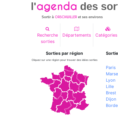
agenda
l'
des sor
ORSCHWILLER
Sortir à
et ses environs
Recherche
Départements
Catégories
sorties
Sorties par région
Sortie
Cliquez sur une région pour trouver des idées sorties
Paris
Marsei
Lyon
Lille
Brest
Dijon
Borde