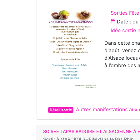
Sorties Fête
Date : d
Idée sortie 
Dans cette cha
d'août, venez d
d'Alsace locau
à l’ombre des 
Autres manifestations aux
Détail sortie
SOIRÉE TAPAS BADOISE ET ALSACIENNE À
Sortir à
MARCKOLSHEIM dans le Bas Rhin