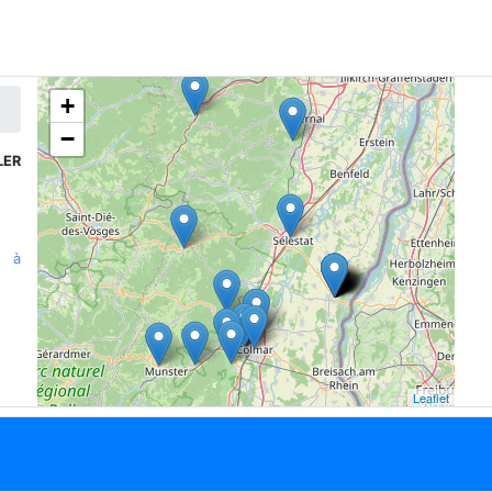
+
−
LER
n à
Leaflet