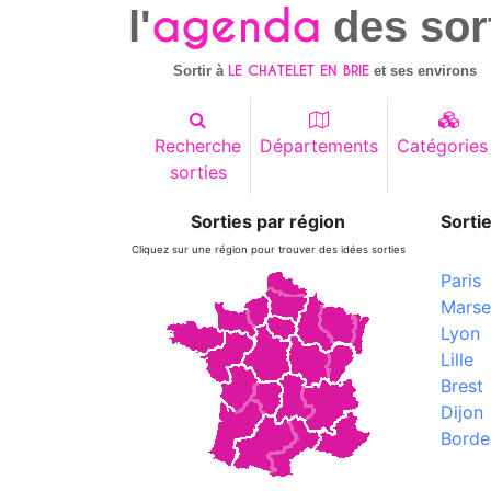
agenda
l'
des sor
LE CHATELET EN BRIE
Sortir à
et ses environs
Recherche
Départements
Catégories
sorties
Sorties par région
Sortie
Cliquez sur une région pour trouver des idées sorties
Paris
Marsei
Lyon
Lille
Brest
Dijon
Borde