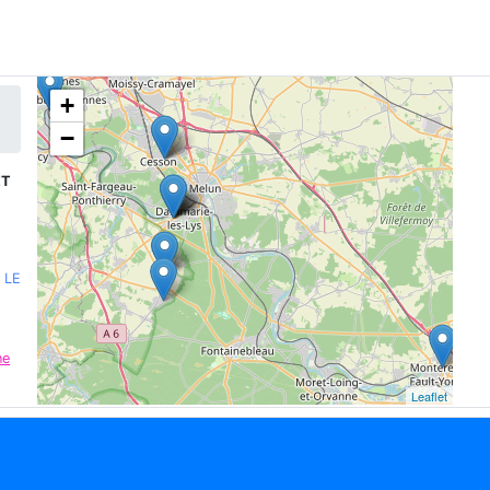
+
−
ET
 LE
ne
Leaflet