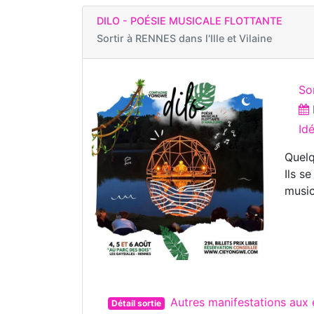
DILO - POÉSIE MUSICALE FLOTTANTE
Sortir à
RENNES dans l'Ille et Vilaine
So
Id
Quelq
Ils s
music
Autres manifestations aux
Détail sortie