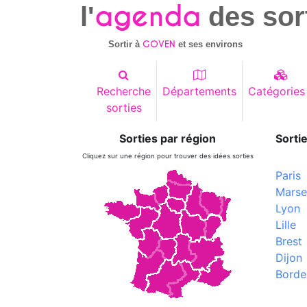
agenda
l'
des sor
GOVEN
Sortir à
et ses environs
Recherche
Départements
Catégories
sorties
Sorties par région
Sortie
Cliquez sur une région pour trouver des idées sorties
Paris
Marsei
Lyon
Lille
Brest
Dijon
Borde