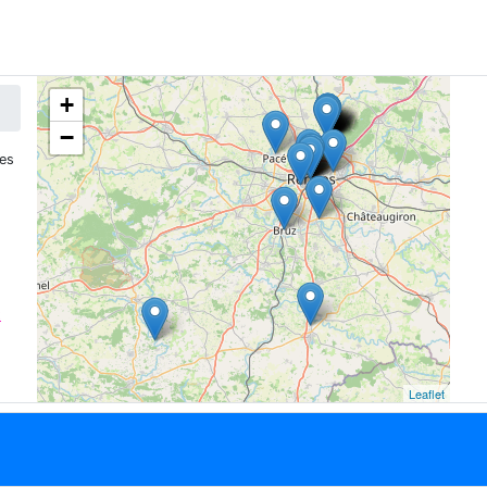
+
−
es
t
Leaflet