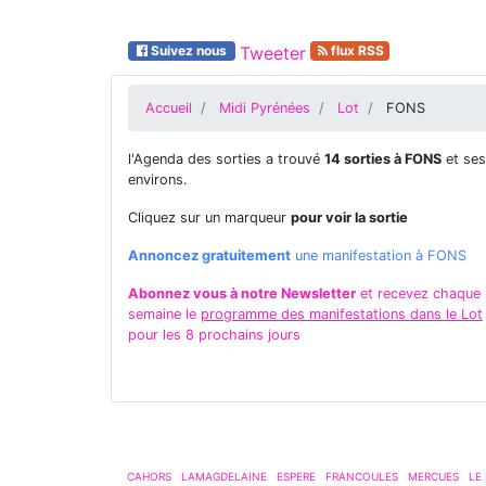
Suivez nous
Tweeter
flux RSS
Accueil
Midi Pyrénées
Lot
FONS
l'Agenda des sorties a trouvé
14 sorties à FONS
et ses
environs.
Cliquez sur un marqueur
pour voir la sortie
Annoncez gratuitement
une manifestation à FONS
Abonnez vous à notre Newsletter
et recevez chaque
semaine le
programme des manifestations dans le Lot
pour les 8 prochains jours
CAHORS
LAMAGDELAINE
ESPERE
FRANCOULES
MERCUES
LE