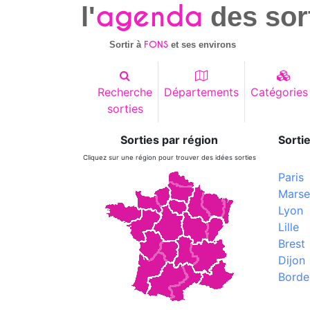
agenda
l'
des sor
FONS
Sortir à
et ses environs
Recherche
Départements
Catégories
sorties
Sorties par région
Sortie
Cliquez sur une région pour trouver des idées sorties
Paris
Marsei
Lyon
Lille
Brest
Dijon
Borde