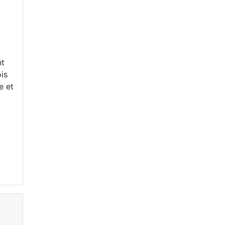
nt
ois
e et