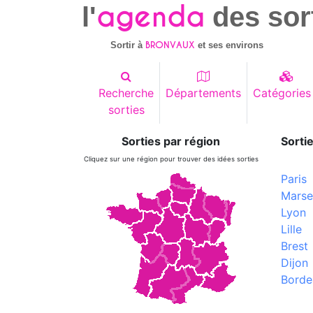
agenda
l'
des sor
BRONVAUX
Sortir à
et ses environs
Recherche
Départements
Catégories
sorties
Sorties par région
Sortie
Cliquez sur une région pour trouver des idées sorties
Paris
Marsei
Lyon
Lille
Brest
Dijon
Borde