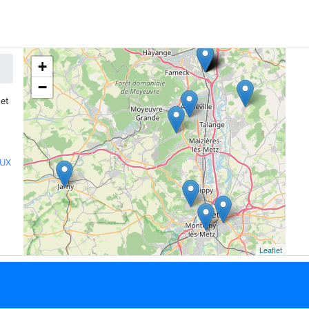
+
−
et
AUX
Leaflet