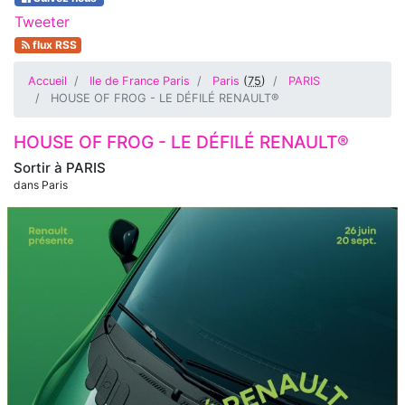
Tweeter
flux RSS
Accueil
Ile de France Paris
Paris
(
75
)
PARIS
HOUSE OF FROG - LE DÉFILÉ RENAULT®
HOUSE OF FROG - LE DÉFILÉ RENAULT®
Sortir à
PARIS
dans Paris