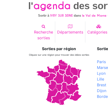
agenda
l'
des sor
IVRY SUR SEINE
le Val de Marne 
Sortir à
dans
Recherche
Départements
Catégories
sorties
Sorties par région
Sortie
Cliquez sur une région pour trouver des idées sorties
Paris
Marsei
Lyon
Lille
Brest
Dijon
Borde