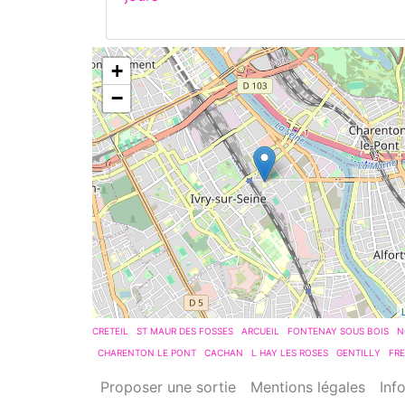
+
−
CRETEIL
ST MAUR DES FOSSES
ARCUEIL
FONTENAY SOUS BOIS
N
CHARENTON LE PONT
CACHAN
L HAY LES ROSES
GENTILLY
FR
Proposer une sortie
Mentions légales
Inf