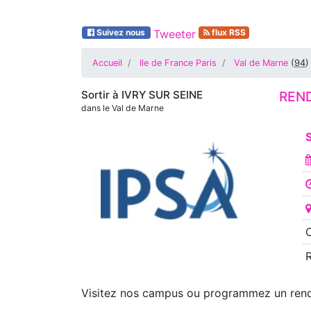
Suivez nous
Tweeter
flux RSS
Accueil
Ile de France Paris
Val de Marne
(
94
)
Sortir à
IVRY SUR SEINE
REND
dans le Val de Marne
O
Visitez nos campus ou programmez un rende