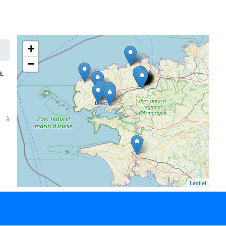
+
−
L
n à
Leaflet