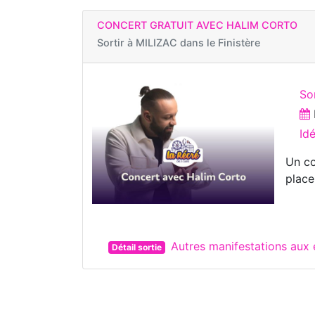
CONCERT GRATUIT AVEC HALIM CORTO
Sortir à
MILIZAC dans le Finistère
So
Id
Un co
place
Autres manifestations aux
Détail sortie