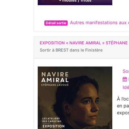
Autres manifestations aux
Détail sortie
EXPOSITION « NAVIRE AMIRAL » STÉPHANE
Sortir à
BREST dans le Finistère
Sor
Id
À l’o
en pa
expos