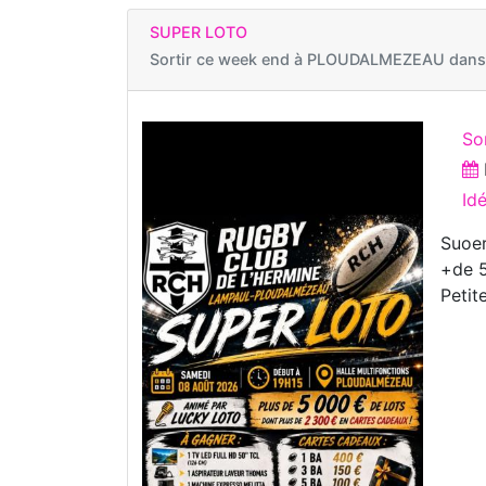
SUPER LOTO
Sortir ce week end à
PLOUDALMEZEAU dans l
So
Id
Suoer
+de 5
Petit