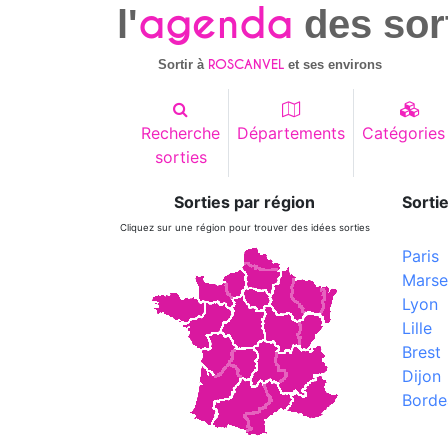
agenda
l'
des sor
ROSCANVEL
Sortir à
et ses environs
Recherche
Départements
Catégories
sorties
Sorties par région
Sortie
Cliquez sur une région pour trouver des idées sorties
Paris
Marsei
Lyon
Lille
Brest
Dijon
Borde