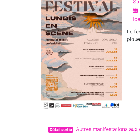
Sor
Id
Le fe
ploue
Autres manifestations au
Détail sortie