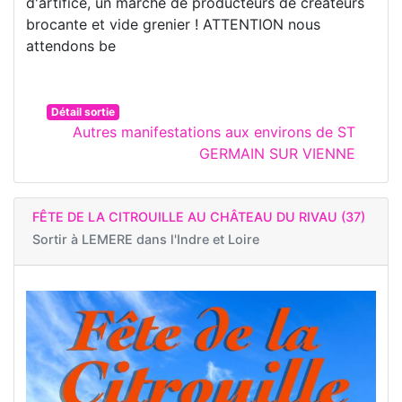
d'artifice, un marché de producteurs de créateurs
brocante et vide grenier ! ATTENTION nous
attendons be
Détail sortie
Autres manifestations aux environs de ST
GERMAIN SUR VIENNE
FÊTE DE LA CITROUILLE AU CHÂTEAU DU RIVAU (37)
Sortir à
LEMERE dans l'Indre et Loire