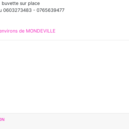
t buvette sur place
au 0603273483 - 0765639477
x environs de MONDEVILLE
ON