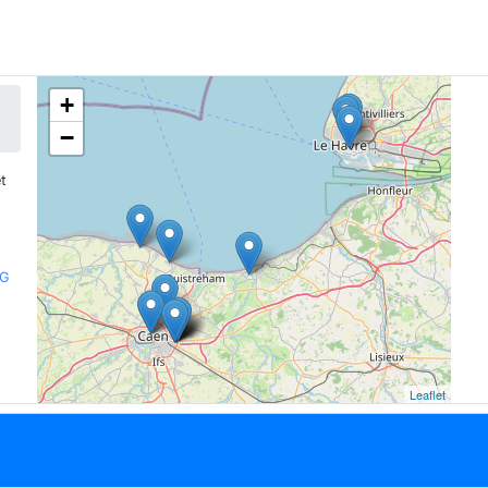
+
−
t
RG
Leaflet