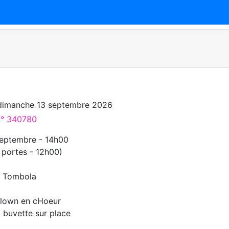
o
dimanche 13 septembre 2026
 n° 340780
eptembre - 14h00
 portes - 12h00)
+ Tombola
Clown en cHoeur
t buvette sur place