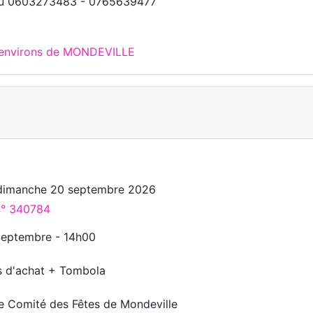
au 0603273483 - 0765639477
x environs de MONDEVILLE
o
dimanche 20 septembre 2026
 n° 340784
eptembre - 14h00
 d'achat + Tombola
e Comité des Fêtes de Mondeville