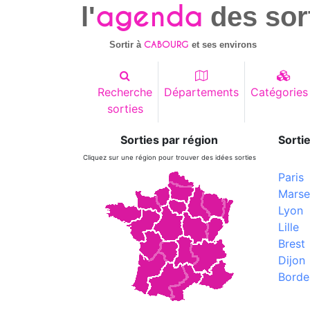
agenda
l'
des sor
CABOURG
Sortir à
et ses environs
Recherche
Départements
Catégories
sorties
Sorties par région
Sortie
Cliquez sur une région pour trouver des idées sorties
Paris
Marsei
Lyon
Lille
Brest
Dijon
Borde